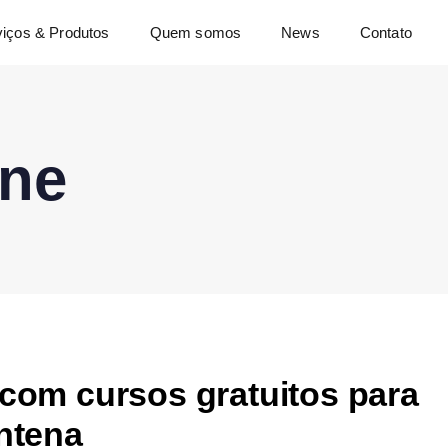
viços & Produtos
Quem somos
News
Contato
ine
 com cursos gratuitos para
entena