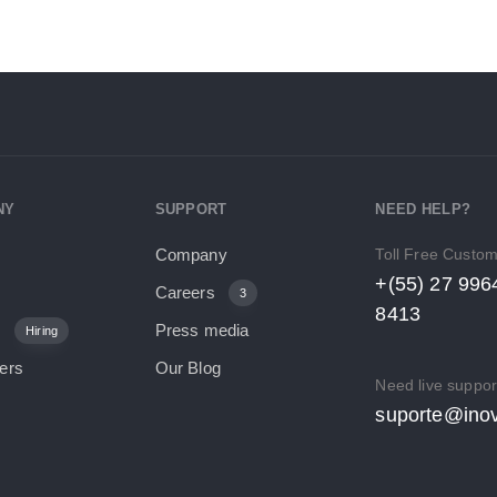
NY
SUPPORT
NEED HELP?
Toll Free Custo
Company
+(55) 27 996
Careers
3
8413
s
Press media
Hiring
ers
Our Blog
Need live suppor
suporte@inov