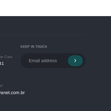
KEEP IN TOUCH
mer Care
41
t?
anet.com.br