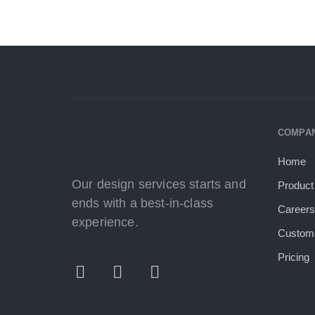
COMPA
Home
Our design services starts and
Product
ends with a best-in-class
Career
experience.
Custom
Pricing