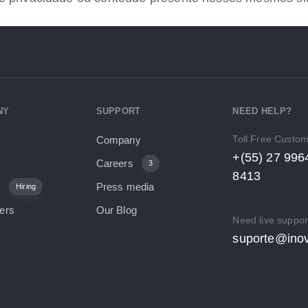
NY
SUPPORT
NEED HELP?
Toll Free Custo
Company
+(55) 27 996
Careers
3
8413
s
Press media
Hiring
ers
Our Blog
Need live suppor
suporte@inov