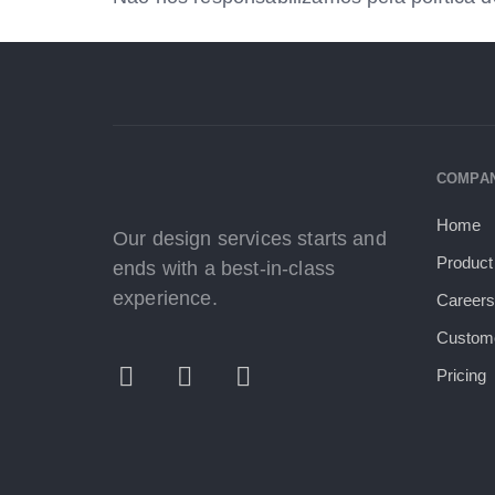
COMPA
Home
Our design services starts and
Product
ends with a best-in-class
experience.
Career
Custom
Pricing