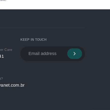
KEEP IN TOUCH
mer Care
41
t?
anet.com.br