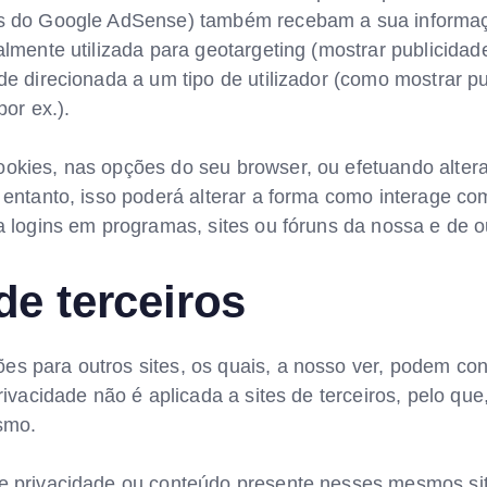
vés do Google AdSense) também recebam a sua informaç
almente utilizada para geotargeting (mostrar publicida
de direcionada a um tipo de utilizador (como mostrar pu
por ex.).
ookies, nas opções do seu browser, ou efetuando alter
o entanto, isso poderá alterar a forma como interage co
a logins em programas, sites ou fóruns da nossa e de o
de terceiros
s para outros sites, os quais, a nosso ver, podem con
rivacidade não é aplicada a sites de terceiros, pelo que,
esmo.
de privacidade ou conteúdo presente nesses mesmos si