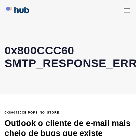
To
na
0x800CCC60
SMTP_RESPONSE_ER
0X800420CB POP3_NO_STORE
Outlook o cliente de e-mail mais
cheio de bugs que existe