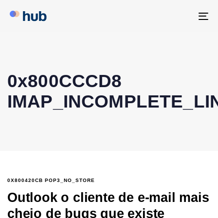
To
na
0x800CCCD8
IMAP_INCOMPLETE_LI
0X800420CB POP3_NO_STORE
Outlook o cliente de e-mail mais
cheio de bugs que existe