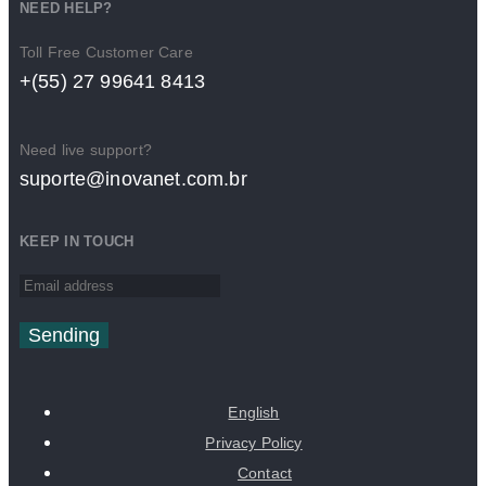
NEED HELP?
Toll Free Customer Care
+(55) 27 99641 8413
Need live support?
suporte@inovanet.com.br
KEEP IN TOUCH
Sending
English
Privacy Policy
Contact