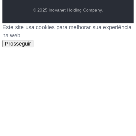
© 2025 Inovanet Holding Company.
Este site usa cookies para melhorar sua experiência
na web.
Prosseguir
iş
ultrabet giriş
ultrabet
ultrabet güncel giriş
ultrabet giri