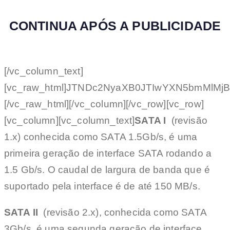
CONTINUA APÓS A PUBLICIDADE
[/vc_column_text]
[vc_raw_html]JTNDc2NyaXB0JTIwYXN5bmMlM
[/vc_raw_html][/vc_column][/vc_row][vc_row]
[vc_column][vc_column_text]
SATA I
(revisão
1.x) conhecida como SATA 1.5Gb/s, é uma
primeira geração de interface SATA rodando a
1.5 Gb/s. O caudal de largura de banda que é
suportado pela interface é de até 150 MB/s.
SATA II
(revisão 2.x), conhecida como SATA
3Gb/s, é uma segunda geração de interface