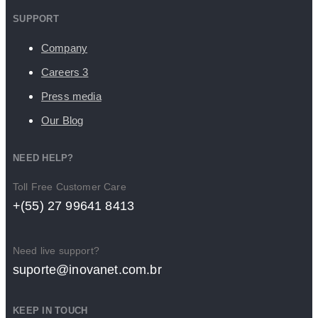
SUPPORT
Company
Careers
3
Press media
Our Blog
NEED HELP?
Toll Free Customer Care
+(55) 27 99641 8413
Need live support?
suporte@inovanet.com.br
KEEP IN TOUCH