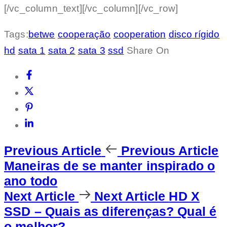
[/vc_column_text][/vc_column][/vc_row]
Tags:
betwe
cooperação
cooperation
disco rígido
hd
sata 1
sata 2
sata 3
ssd
Share On
Previous Article
Previous Article
Maneiras de se manter inspirado o
ano todo
Next Article
Next Article
HD X
SSD – Quais as diferenças? Qual é
o melhor?