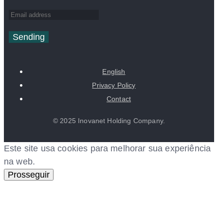
Sending
English
Privacy Policy
Contact
© 2025 Inovanet Holding Company.
Este site usa cookies para melhorar sua experiência
na web.
Prosseguir
ltrabet giriş
ultrabet
ultrabet güncel giriş
ultrabet giriş
u