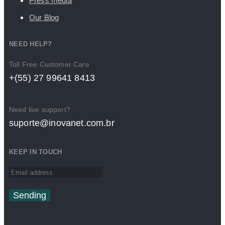
Press media
Our Blog
NEED HELP?
Toll Free Customer Care
+(55) 27 99641 8413
Need live support?
suporte@inovanet.com.br
KEEP IN TOUCH
Sending