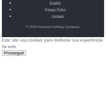
English
Privacy Policy
Contact
© 2025 Inovanet Holding Company.
Este site usa cookies para melhorar sua experiência
na web.
Prosseguir
riş
starzbet giriş
starzbet
starzbet güncel giriş
starzbet g