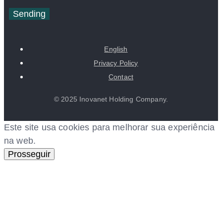
Sending
English
Privacy Policy
Contact
© 2025 Inovanet Holding Company.
Este site usa cookies para melhorar sua experiência
na web.
Prosseguir
 giriş
ultrabet giriş
ultrabet
ultrabet güncel giriş
ultrabet 