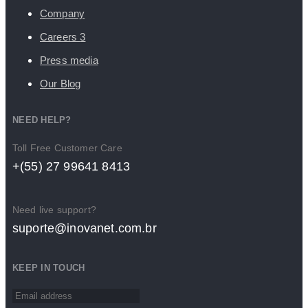
Company
Careers
3
Press media
Our Blog
NEED HELP?
Toll Free Customer Care
+(55) 27 99641 8413
Need live support?
suporte@inovanet.com.br
KEEP IN TOUCH