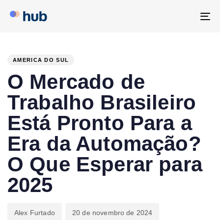
To
na
PUBLISHED
Author
Published
IN:
on:
AMERICA DO SUL
O Mercado de
Trabalho Brasileiro
Está Pronto Para a
Era da Automação?
O Que Esperar para
2025
Alex Furtado
20 de novembro de 2024